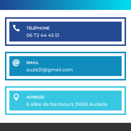

TÉLÉPHONE
06 72 44 45 51

EMAIL
auzis31@gmail.com

ADRESSE
6 allée de Nanbours 31650 Auzielle