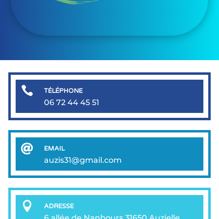

TÉLÉPHONE
06 72 44 45 51

EMAIL
auzis31@gmail.com

ADRESSE
6 allée de Nanbours 31650 Auzielle