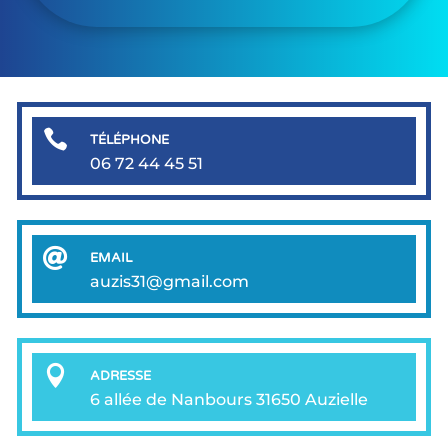

TÉLÉPHONE
06 72 44 45 51

EMAIL
auzis31@gmail.com

ADRESSE
6 allée de Nanbours 31650 Auzielle