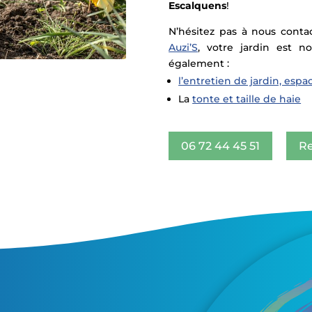
Escalquens
!
N’hésitez pas à nous cont
Auzi’S
, votre jardin est n
également :
l’entretien de jardin, espa
La
tonte et taille de haie
06 72 44 45 51
Re