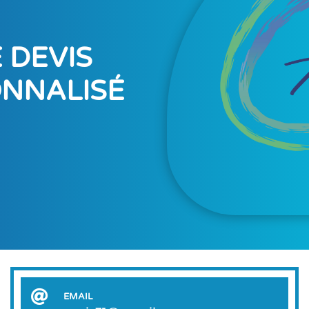
 DEVIS
ONNALISÉ

EMAIL