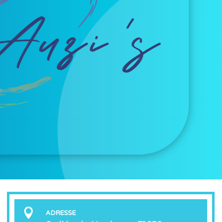

ADRESSE